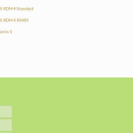
 S RDM 4 Standard
s S RDM 4 RS485
etris S