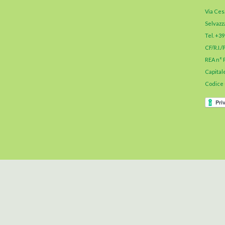
Via Ces
Selvazz
Tel. +3
CF/R.I./
REA n° 
Capitale
Codice 