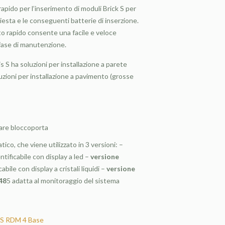
apido per l’inserimento di moduli Brick S per
iesta e le conseguenti batterie di inserzione.
to rapido consente una facile e veloce
fase di manutenzione.
s S ha soluzioni per installazione a parete
uzioni per installazione a pavimento (grosse
lare bloccoporta
ico, che viene utilizzato in 3 versioni: –
ntificabile con display a led –
versione
cabile con display a cristali liquidi –
versione
48
5 adatta al monitoraggio del sistema
 S RDM 4 Base