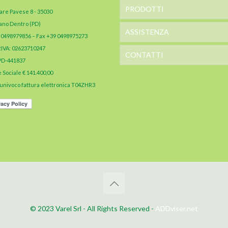
PRODOTTI
are Pavese 8 - 35030
ano Dentro (PD)
ASSISTENZA
9 0498979856 – Fax +39 0498975273
P.IVA: 02623710247
CONTATTI
PD-441837
 Sociale € 141.400,00
univoco fattura elettronica T04ZHR3
© 2023 Varel Srl - All Rights Reserved -
ADDviser.net