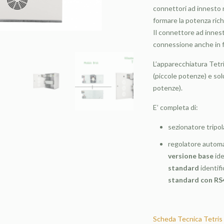
connettori ad innesto r
formare la potenza rich
Il connettore ad innes
connessione anche in 
L’apparecchiatura Tetri
(piccole potenze) e sol
potenze).
E’ completa di:
sezionatore tripo
regolatore automat
versione base
ide
standard
identifi
standard con RS
Scheda Tecnica Tetris